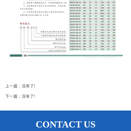
上一篇：没有了!
下一篇：没有了!
CONTACT US