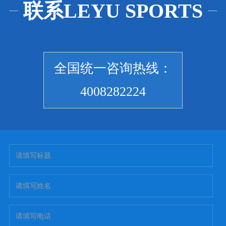
联系LEYU SPORTS
全国统一咨询热线：
4008282224