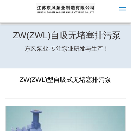
ZW(ZWL)自吸无堵塞排污泵
东风泵业-专注泵业研发与生产！
ZW(ZWL)型自吸式无堵塞排污泵