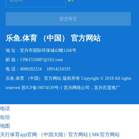
提交留言
乐鱼.体育 （中国） 官方网站
地 址：宜兴市国际环保城42幢1266号
邮 箱：13961510087@163.com
电 话：4008282224 18914210335
乐鱼.体育 （中国） 官方网站 版权所有 Copyright © 2018 All rights
reserved
苏ICP备19074539号-1
宜兴网络公司，宜兴百度推广
电话
短信
地图
天行体育app官网·（中国大陆）官方网站
|
MK官方网站