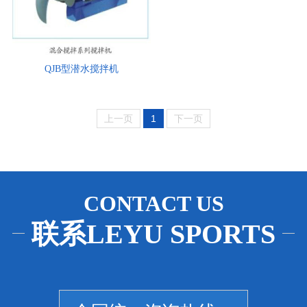
QJB型潜水搅拌机
上一页
1
下一页
CONTACT US
联系LEYU SPORTS