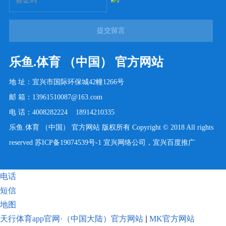
提交留言
乐鱼.体育 （中国） 官方网站
地 址：宜兴市国际环保城42幢1266号
邮 箱：13961510087@163.com
电 话：4008282224 18914210335
乐鱼.体育 （中国） 官方网站 版权所有 Copyright © 2018 All rights
reserved
苏ICP备19074539号-1
宜兴网络公司，宜兴百度推广
电话
短信
地图
天行体育app官网·（中国大陆）官方网站
|
MK官方网站