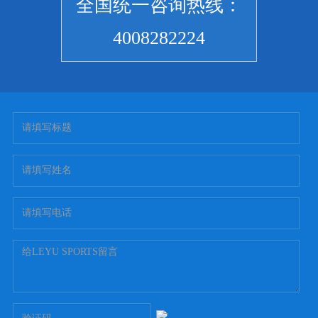
全国统一咨询热线：
4008282224