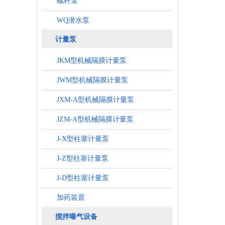
螺杆泵
WQ潜水泵
计量泵
JKM型机械隔膜计量泵
JWM型机械隔膜计量泵
JXM-A型机械隔膜计量泵
JZM-A型机械隔膜计量泵
J-X型柱塞计量泵
J-Z型柱塞计量泵
J-D型柱塞计量泵
加药装置
搅拌曝气设备