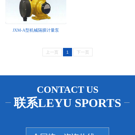
JXM-A型机械隔膜计量泵
上一页
1
下一页
CONTACT US
联系LEYU SPORTS