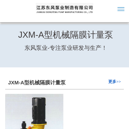
JXM-A型机械隔膜计量泵
东风泵业-专注泵业研发与生产！
更多>>
JXM-A型机械隔膜计量泵