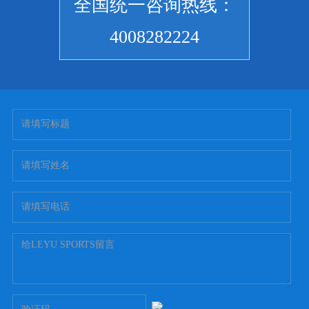
全国统一咨询热线：
4008282224